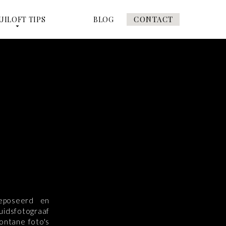
CONTACT
UILOFT TIPS
BLOG
geposeerd en
ruidsfotograaf
ontane foto's