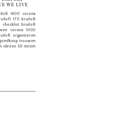
VE WE LIVE
iloft 1600 corona
uiloft 170 bruiloft
 checklist bruiloft
uwen corona 1000
uiloft organiseren
0 goedkoop trouwen
n ideeen 50 intiem