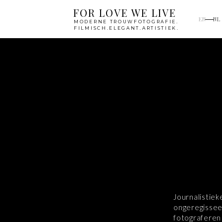
FOR LOVE WE LIVE
EN
NL
MODERNE TROUWFOTOGRAFIE.
FILMISCH.ELEGANT.ARTISTIEK.
Journalisti
ongeregisseer
fotograferen