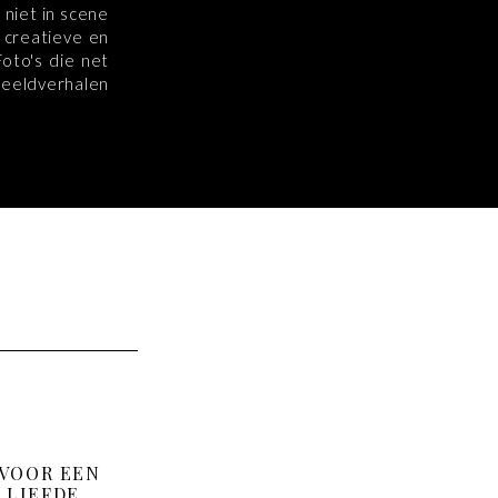
 niet in scene
 creatieve en
Foto's die net
beeldverhalen
 VOOR EEN
 LIEFDE,