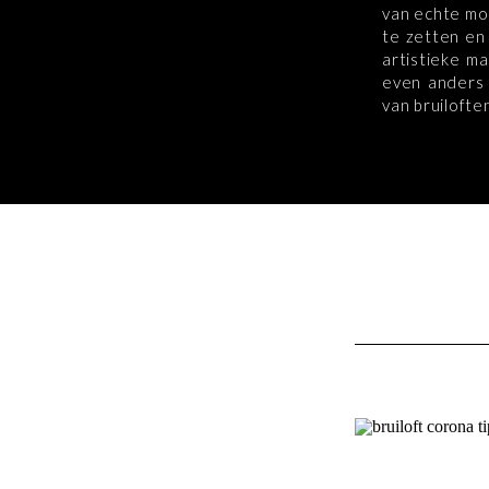
van echte mom
te zetten en
artistieke ma
even anders 
van bruilofte