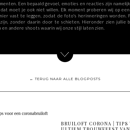
enten. Een bepaald gevoel, emoties en reacties zijn namelijk
 dat moet je ook niet willen. Elk moment proberen wij op een
nier vast te leggen, zodat de foto's herinneringen worden. 
zijn, zonder daarin door te schieten. Hieronder zien jullie 
n en andere shoots waarin wij onze stijl laten zien.
← TERUG NAAR ALLE BLOGPOSTS
BRUILOFT CORONA | TIPS
ULTIEM TROUWFEEST VAN