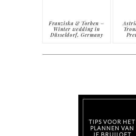
Franziska & Torben –
Astr
Winter wedding in
Trouw
Düsseldorf, Germany
Pre
roman
TIPS VOOR HET
PLANNEN VAN
JE BRUILOFT