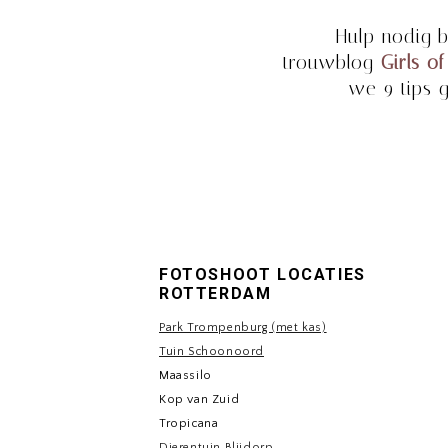
Hulp nodig b
trouwblog
Girls o
we 9 tips 
FOTOSHOOT LOCATIES
ROTTERDAM
Park Trompenburg (met kas)
Tuin Schoonoord
Maassilo
Kop van Zuid
Tropicana
Dierentuin Blijdorp