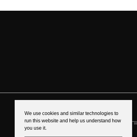
NAVIGATIE
HOME
We use cookies and similar technologies to
OVER ONS
run this website and help us understand how
BRUILOFTEN
B
LOVESHOOTS
you use it.
INFORMATIE
BRUILOFT TIPS