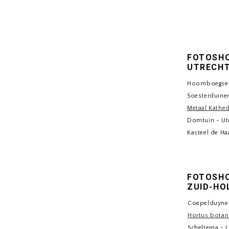
FOTOSHO
UTRECH
Hoornboegse 
Soesterduine
Metaal Kathed
Domtuin - Ut
Kasteel de Ha
FOTOSHO
ZUID-HO
Coepelduyne
Hortus botan
Scheltema - 