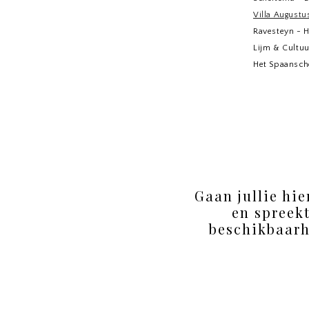
Villa Augustu
Ravesteyn - H
Lijm & Cultuu
Het Spaansch
Gaan jullie hie
en spreek
beschikbaarh