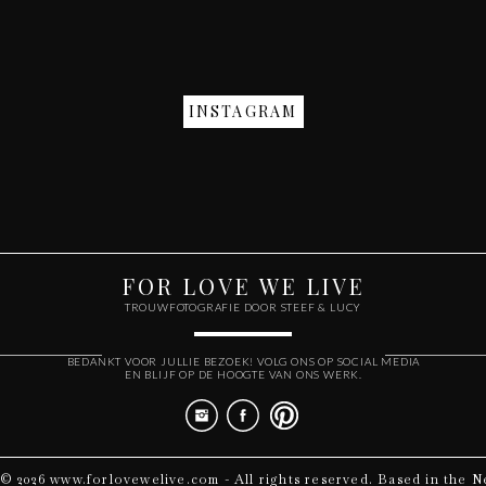
INSTAGRAM
FOR LOVE WE LIVE
TROUWFOTOGRAFIE DOOR STEEF & LUCY
BEDANKT VOOR JULLIE BEZOEK! VOLG ONS OP SOCIAL MEDIA
EN BLIJF OP DE HOOGTE VAN ONS WERK.
© 2026 www.forlovewelive.com - All rights reserved. Based in the N