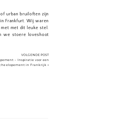
f urban bruiloften zijn
in Frankfurt. Wij waren
et met dit leuke stel.
n we stoere loveshoot
hlon
gaande was in het
VOLGENDE POST
ten als de Neue Mainzer
lopement – Inspiratie voor een
che elopement in Frankrijk
»
k verkeer is, waren nu
ograferen. Lege straten
end met Tina en Stefan
hoot in de stad of
hier
raag hier onze
loveshoot