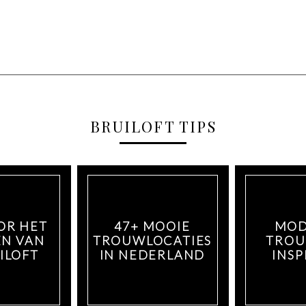
BRUILOFT TIPS
OR HET
47+ MOOIE
MOD
N VAN
TROUWLOCATIES
TROU
ILOFT
IN NEDERLAND
INSP