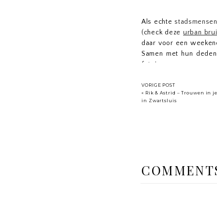
Als echte
stadsmense
(check deze
urban brui
daar voor een weekend
Samen met hun deden 
foto’s.
We begonnen bij Alte 
VORIGE POST
centrum. Heel tof, omd
«
Rik & Astrid – Trouwen in j
in Zwartsluis
Strasse en straten vo
ineens autovrij. Omdat
en hoge gebouwen gave
en de foto’s zijn ook 
een mooie loveshoot in
Zijn jullie ook echte s
COMMENT
brochure
aan.