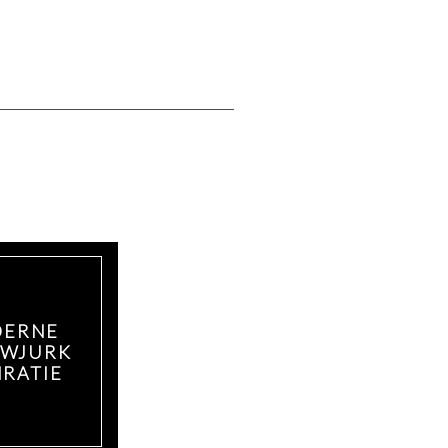
ERNE
WJURK
IRATIE