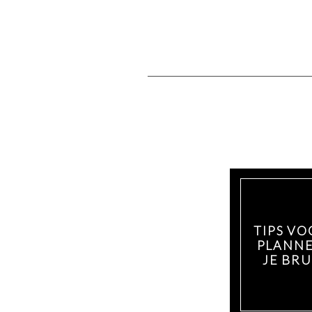
TIPS VO
PLANNE
JE BRU