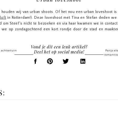
n
houden wij van urban shoots. Of het nou een urban loveshoot is o
loft
in Rotterdam!). Deze loveshoot met Tina en Stefan deden we 
 om Steef’s nicht te bezoeken en via haar kwamen we in contact m
we op zondagochtend een kort rondje door de stad en maakte
Oper platz en kwamen er direct achter dat er een
Iron Man triat
Vond je dit een leuk artikel?
at veel straten waren afgesloten voor autoverkeer. Bekende stra
e achtertuin
Deel het op social media!
Parijs e
romantis
or de Steigenberger Frankfurter Hof waar normaal gesproken dru
 de hele stoet daar al geweest was konden we hier in alle rust fot
n de foto’s een rauw randje. Het was een leuke en gezellige ocht
nice geworden. Check ze hier beneden! Bekijk
hier
een andere loves
 de natuur.
tadsmensen en lijkt een urban loveshoot in de stad jullie ook tof? V
S: